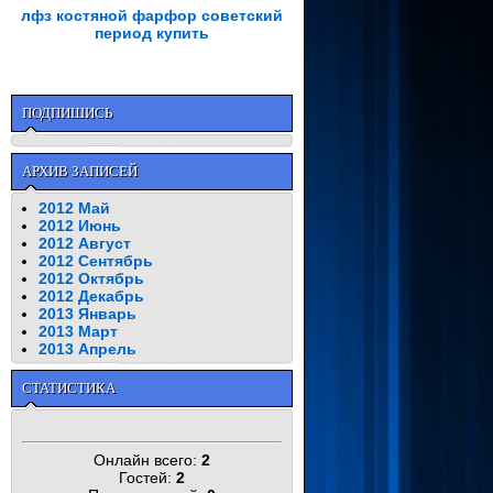
лфз костяной фарфор советский
период купить
ПОДПИШИСЬ
АРХИВ ЗАПИСЕЙ
2012 Май
2012 Июнь
2012 Август
2012 Сентябрь
2012 Октябрь
2012 Декабрь
2013 Январь
2013 Март
2013 Апрель
СТАТИСТИКА
Онлайн всего:
2
Гостей:
2