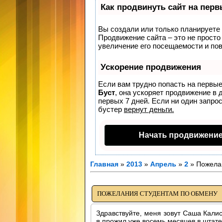
Как продвинуть сайт на пер
Вы создали или только планируете с
Продвижение сайта – это не просто
увеличение его посещаемости и по
Ускорение продвижения
Если вам трудно попасть на первые
Буст
, она ускоряет продвижение в 
первых 7 дней. Если ни один запрос
бустер
вернут деньги.
Начать продвижение
Главная
»
2013
»
Апрель
»
2
» Пожела
ПОЖЕЛАНИЯ СТУДЕНТАМ ПО ОБМЕНУ
Здравствуйте, меня зовут Саша Кали
я прожил уже восемь месяцев в штате