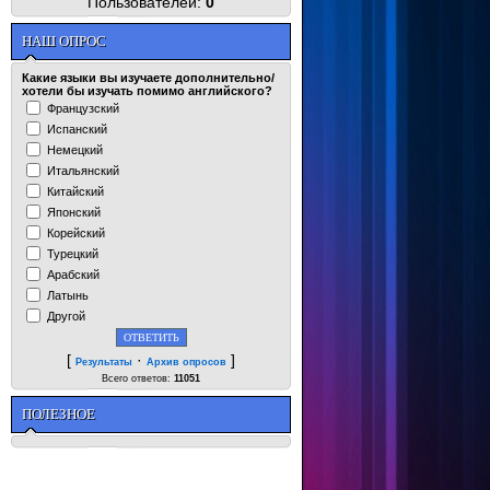
Пользователей:
0
НАШ ОПРОС
Какие языки вы изучаете дополнительно/
хотели бы изучать помимо английского?
Французский
Испанский
Немецкий
Итальянский
Китайский
Японский
Корейский
Турецкий
Арабский
Латынь
Другой
[
·
]
Результаты
Архив опросов
Всего ответов:
11051
ПОЛЕЗНОЕ