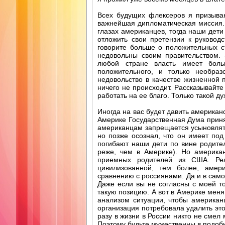
Всех будущих флексеров я призываю
важнейшая дипломатическая миссия.
глазах американцев, тогда наши дет
отложить свои претензии к руковод
говорите больше о положительных с
недовольны своим правительством.
любой стране власть имеет боль
положительного, и только необраз
недовольство в качестве жизненной 
ничего не происходит. Рассказывайте
работать на ее благо. Только такой д
Иногда на вас будет давить америка
Америке Государственная Дума приня
американцам запрещается усыновлять
но позже осознал, что он имеет под
погибают наши дети по вине родител
реже, чем в Америке). Но америка
приемных родителей из США. Ре
цивилизованной, тем более, амер
сравнению с россиянами. Да и в сам
Даже если вы не согласны с моей то
такую позицию. А вот в Америке мен
анализом ситуации, чтобы америка
организация потребовала удалить этот
разу в жизни в России никто не смел
Поэтому будьте мужественны в подоб