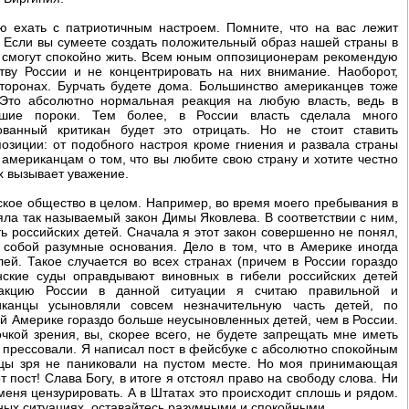
 ехать с патриотичным настроем. Помните, что на вас лежит
 Если вы сумеете создать положительный образ нашей страны в
и смогут спокойно жить. Всем юным оппозиционерам рекомендую
ству России и не концентрировать на них внимание. Наоборот,
торонах. Бурчать будете дома. Большинство американцев тоже
 Это абсолютно нормальная реакция на любую власть, ведь в
шие пороки. Тем более, в России власть сделала много
ованный критикан будет это отрицать. Но не стоит ставить
позиции: от подобного настроя кроме гниения и развала страны
 американцам о том, что вы любите свою страну и хотите честно
ух вызывает уважение.
нское общество в целом. Например, во время моего пребывания в
ла так называемый закон Димы Яковлева. В соответствии с ним,
 российских детей. Сначала я этот закон совершенно не понял,
 собой разумные основания. Дело в том, что в Америке иногда
ей. Такое случается во всех странах (причем в России гораздо
нские суды оправдывают виновных в гибели российских детей
акцию России в данной ситуации я считаю правильной и
иканцы усыновляли совсем незначительную часть детей, по
ой Америке гораздо больше неусыновленных детей, чем в России.
чкой зрения, вы, скорее всего, не будете запрещать мне иметь
я прессовали. Я написал пост в фейсбуке с абсолютно спокойным
нцы зря не паниковали на пустом месте. Но моя принимающая
 пост! Слава Богу, в итоге я отстоял право на свободу слова. Ни
 меня цензурировать. А в Штатах это происходит сплошь и рядом.
ных ситуациях, оставайтесь разумными и спокойными.