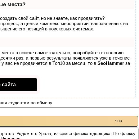
вые места?
оздать свой сайт, но не знаете, как продвигать?
 процесс, а целый комплекс мероприятий, направленных на
вышение его позиций в поисковых системах.
 места в поиске самостоятельно, попробуйте технологию
десятки раз, а первые результаты появляются уже в течение
 у вас не продвинется в Топ10 за месяц, то в
SeoHammer
за
 сайта
ния студентам по обмену
19:04
стратов. Родом я с Урала, из семьи физика-ядерщика. По флексу
 Виргиния.