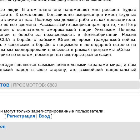
е люди. В этом плане они напоминают мне россиян. Будьте
ьстите. К сожалению, большинство американцев имеет скудные
 отличии от нас. Поэтому мы должны работать как просветители.
е во все времена. Рассказывайте американцам про то, что Петр
тании с основателем американской нации Уильямом Пенном.
онии в борьбе за независимость в Великобритании. Россия
США в борьбе с рабским Югом во время гражданской войны.
ь к советским в борьбе с нацизмом в легендарной встрече на
йны мы кооперировали в космосе в рамках программы «Союз —
рике во многом, несмотря на некоторые разногласия.
сегодня являются самыми влиятельными странами мира, и нам
анский народ в свою сторону, это важнейший национальный
АТОВ
|
ПРОСМОТРОВ
: 6889
и могут только зарегистрированные пользователи.
[
Регистрация
|
Вход
]
ion