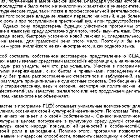
ния, полученные в американской школе. Благодаря урокам истории
последствии было легко на аналогичных занятиях в университете.
туденческие годы, так и позже в профессиональной деятельности.
 без того хорошее владение языком перешло на новый, ещё более
ю роль и при поступлении в престижный вуз, и при трудоустройстве
 Однако хочу предостеречь будущих участников программы от
ие в языковую среду достаточно для того, чтобы выучить язык. Это
режде всего, быстрому усвоению новой лексики и, следовательно,
 не менее, для грамотной речи этого мало. Поэтому я бы не
 – уроки английского не как иностранного, а как родного языка.
соб составить собственное достоверное представление о США,
ах, навязываемых средствами массовой информации, а на личном
 один раз увидеть, чем сто раз услышать. Участие в программе
стыми американцами, с их бытом и привычками, повседневными
ку без грима распространённых стереотипов и заблуждений, за
разглядеть принципиальные сущностные сходства. Это бесценный
у старшекласснику, ведь и сегодня, несмотря на политические и
десятилетий, мы зачастую, желая того или нет, продолжаем делить
 том, как многое нас объединяет.
участие в программе FLEX открывает уникальные возможности для
ления, осознания своей культурной идентичности. По словам Гёте,
от ничего не знает и о своём собственном». Однако аналогичное
льтуры в целом: погружение в культурную среду другой страны
ьтуры своего народа, присущих ей ценностей и особенностей,
воей роли в мироздании. Помимо этого, программа позволяет
навыки и лидерские способности, повысить самооценку и обрести