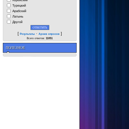
Турецкий
Арабский
Латынь
Другой
[
·
]
Результаты
Архив опросов
Всего ответов:
11051
ПОЛЕЗНОЕ