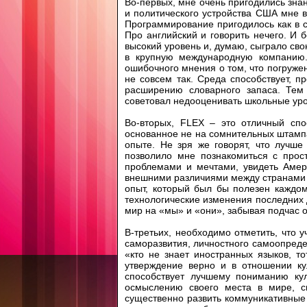
Во-первых, мне очень пригодились зна
и политического устройства США мне в
Программирование пригодилось как в с
Про английский и говорить нечего. И
высокий уровень и, думаю, сыграло сво
в крупную международную компанию.
ошибочного мнения о том, что погружен
не совсем так. Среда способствует, п
расширению словарного запаса. Тем
советовал недооценивать школьные уроки
Во-вторых, FLEX – это отличный спо
основанное не на сомнительных штамп
опыте. Не зря же говорят, что лучше
позволило мне познакомиться с про
проблемами и мечтами, увидеть Амери
внешними различиями между странами 
опыт, который был бы полезен каждом
технологические изменения последних 
мир на «мы» и «они», забывая подчас о
В-третьих, необходимо отметить, что 
саморазвития, личностного самоопреде
«кто не знает иностранных языков, т
утверждение верно и в отношении ку
способствует лучшему пониманию кул
осмыслению своего места в мире, с
существенно развить коммуникативные 