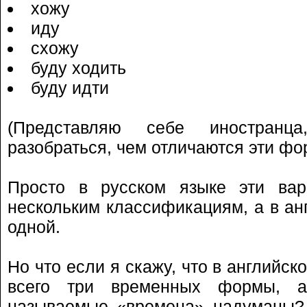
хожу
иду
схожу
буду ходить
буду идти
(Представляю себе иностранца
разобраться, чем отличаются эти фо
Просто в русском языке эти ва
нескольким классификациям, а в ан
одной.
Но что если я скажу, что в английс
всего три временных формы, а
называемые «времена» надуманы? Т