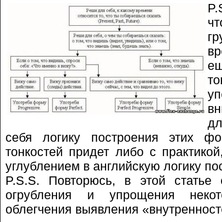
P.
чт
г
в
е
т
уп
вн
дл
себя логику построения этих ф
тонкостей придет либо с практико
углублением в английскую логику по
P.S.S. Повторюсь, в этой статье
огрубления и упрощения неко
облегчения выявления «внутренност