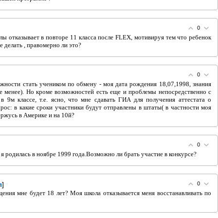
0
лы отказывает в повторе 11 класса после FLEX, мотивируя тем что ребенок
е делать , правомерно ли это?
0
ожности стать учеником по обмену - моя дата рождения 18,07,1998, знания
е менее). Но кроме возможностей есть еще и проблемы непосредственно с
в 9м классе, т.е. ясно, что мне сдавать ГИА для получения аттестата о
прос: в какие сроки участники будут отправлены в штаты( в частности моя
ержусь в Америке и на 10й?
0
 я родилась в ноябре 1999 года.Возможно ли брать участие в конкурсе?
л
]
0
щения мне будет 18 лет? Моя школа отказывается меня восстанавливать по