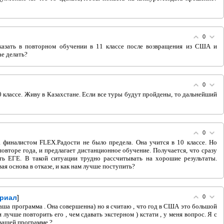
0
казать в повторном обучении в 11 классе после возвращения из США и
ае делать?
0
0 классе. Живу в Казахстане. Если все туры будут пройдены, то дальнейший
0
а финалистом FLEX.Радости не было предела. Она учится в 10 классе. Но
овторе года, и предлагает дистанционное обучение. Получается, что сразу
ь ЕГЕ. В такой ситуации трудно рассчитывать на хорошие результаты.
я основа в отказе, и как нам лучше поступить?
риал
]
0
ваша программа . Она совершенна) но я считаю , что год в США это большой
и лучше повторить его , чем сдавать экстерном ) кстати , у меня вопрос. Я с
в вашей программе ?