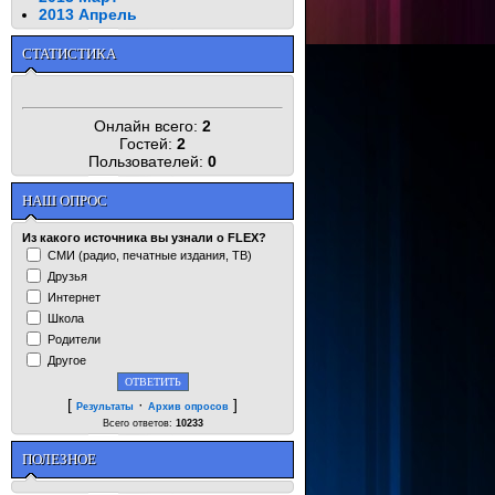
2013 Апрель
СТАТИСТИКА
Онлайн всего:
2
Гостей:
2
Пользователей:
0
НАШ ОПРОС
Из какого источника вы узнали о FLEX?
СМИ (радио, печатные издания, ТВ)
Друзья
Интернет
Школа
Родители
Другое
[
·
]
Результаты
Архив опросов
Всего ответов:
10233
ПОЛЕЗНОЕ