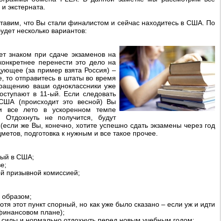
и экстерната.
ставим, что Вы стали финалистом и сейчас находитесь в США. По
удет несколько вариантов:
ет знаком при сдаче экзаменов на
конкретнее перенести это дело на
дующее (за пример взята Россия) –
, то отправитесь в штаты во время
звращению ваши одноклассники уже
оступают в 11-ый. Если следовать
 США (происходит это весной) Вы
и все лето в ускоренном темпе
. Отдохнуть не получится, будут
если же Вы, конечно, хотите успешно сдать экзамены через год
метов, подготовка к нужным и все такое прочее.
ный в США;
е;
й призывной комиссией;
 образом;
отя этот пункт спорный, но как уже было сказано – если уж и идти
 финансовом плане);
ь силы и нормально отдохнуть перед новым учебным годом;