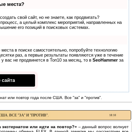
вые места?
оздать свой сайт, но не знаете, как продвигать?
 процесс, а целый комплекс мероприятий, направленных на
вышение его позиций в поисковых системах.
 места в поиске самостоятельно, попробуйте технологию
десятки раз, а первые результаты появляются уже в течение
 у вас не продвинется в Топ10 за месяц, то в
SeoHammer
за
 сайта
нат или повтор года после США. Все "за" и "против".
А. ВСЕ "ЗА" И "ПРОТИВ".
18:10
 экстернатом или идти на повтор?»
– данный вопрос волнует
рограммы обмена FLEX. В данной заметке мы рассмотрим все