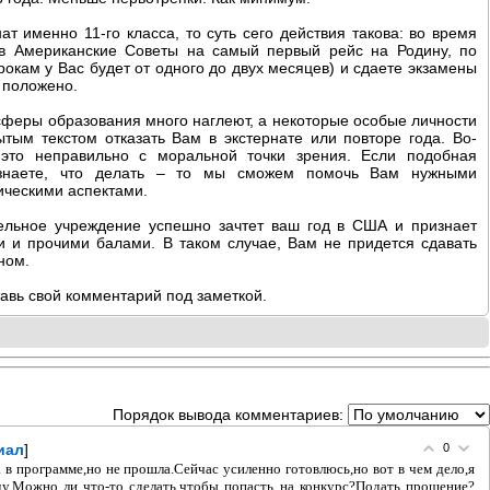
т именно 11-го класса, то суть сего действия такова: во время
 в Американские Советы на самый первый рейс на Родину, по
рокам у Вас будет от одного до двух месяцев) и сдаете экзамены
и положено.
 сферы образования много наглеют, а некоторые особые личности
тым текстом отказать Вам в экстернате или повторе года. Во-
, это неправильно с моральной точки зрения. Если подобная
знаете, что делать – то мы сможем помочь Вам нужными
ческими аспектами.
тельное учреждение успешно зачтет ваш год в США и признает
и и прочими балами. В таком случае, Вам не придется сдавать
ном.
тавь свой комментарий под заметкой.
Порядок вывода комментариев:
иал
]
0
в программе,но не прошла.Сейчас усиленно готовлюсь,но вот в чем дело,я
оду.Можно ли что-то сделать,чтобы попасть на конкурс?Подать прошение?