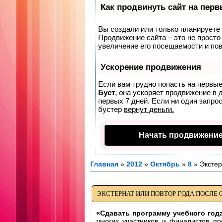
Как продвинуть сайт на пер
Вы создали или только планируете с
Продвижение сайта – это не просто
увеличение его посещаемости и по
Ускорение продвижения
Если вам трудно попасть на первые
Буст
, она ускоряет продвижение в 
первых 7 дней. Если ни один запрос
бустер
вернут деньги.
Начать продвижение
Главная
»
2012
»
Октябрь
»
8
» Экстер
ЭКСТЕРНАТ ИЛИ ПОВТОР ГОДА ПОСЛЕ СШ
«Сдавать программу учебного года
многих участников и финалистов п