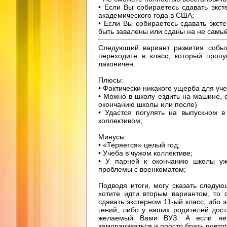
• Если Вы собираетесь сдавать экст
академического года в США;
• Если Вы собираетесь сдавать эксте
быть завалены или сданы на не самы
Следующий вариант развития собы
переходите в класс, который проп
лаконичен.
Плюсы:
• Фактически никакого ущерба для уч
• Можно в школу ездить на машине, с
окончанию школы или после)
• Удастся погулять на выпускном 
коллективом;
Минусы:
• «Теряется» целый год;
• Учеба в чужом коллективе;
• У парней к окончанию школы уж
проблемы с военкоматом;
Подводя итоги, могу сказать следую
хотите идти вторым вариантом, то 
сдавать экстерном 11-ый класс, ибо 
гений, либо у ваших родителей дос
желаемый Вами ВУЗ. А если нет
заморачиваться и просто брать повто