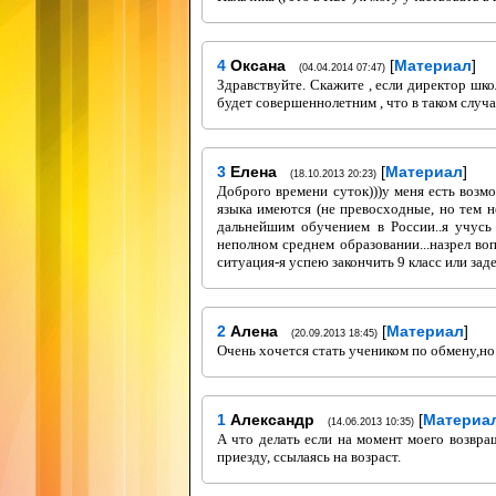
4
Оксана
[
Материал
]
(04.04.2014 07:47)
Здравствуйте. Скажите , если директор шко
будет совершеннолетним , что в таком случа
3
Елена
[
Материал
]
(18.10.2013 20:23)
Доброго времени суток)))у меня есть возм
языка имеются (не превосходные, но тем н
дальнейшим обучением в России..я учусь 
неполном среднем образовании...назрел во
ситуация-я успею закончить 9 класс или зад
2
Алена
[
Материал
]
(20.09.2013 18:45)
Очень хочется стать учеником по обмену,но
1
Александр
[
Материа
(14.06.2013 10:35)
А что делать если на момент моего возвра
приезду, ссылаясь на возраст.