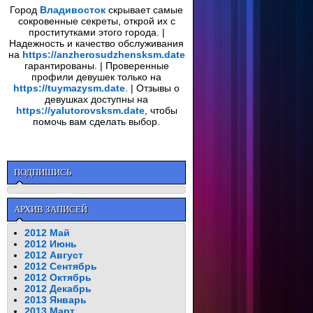
Город
Владивосток
скрывает самые
сокровенные секреты, открой их с
проститутками этого города. |
Надежность и качество обслуживания
на
https://anzherosudzhensksm.date
гарантированы. | Проверенные
профили девушек только на
https://tuymazysm.date
. | Отзывы о
девушках доступны на
https://yalutorovsksm.date
, чтобы
помочь вам сделать выбор.
ПОДПИШИСЬ
АРХИВ ЗАПИСЕЙ
2012 Май
2012 Июнь
2012 Август
2012 Сентябрь
2012 Октябрь
2012 Декабрь
2013 Январь
2013 Март