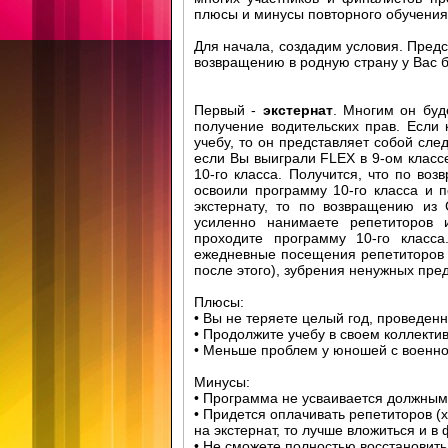
плюсы и минусы повторного обучения 
Для начала, создадим условия. Пред
возвращению в родную страну у Вас б
Первый -
экстернат
. Многим он буд
получение водительских прав. Если 
учебу, то он представляет собой сле
если Вы выиграли FLEX в 9-ом классе
10-го класса. Получится, что по во
освоили программу 10-го класса и п
экстернату, то по возвращению из
усиленно нанимаете репетиторов 
проходите программу 10-го класса
ежедневные посещения репетиторов (
после этого), зубрения ненужных пред
Плюсы:
• Вы не теряете целый год, проведен
• Продолжите учебу в своем коллектив
• Меньше проблем у юношей с военно
Минусы:
• Программа не усваивается должным
• Придется оплачивать репетиторов (х
на экстернат, то лучше вложиться и в
• Не сможете полностью восстановит