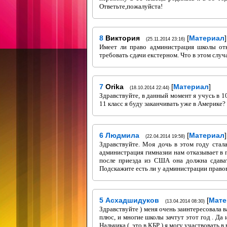
Ответьте,пожалуйста!
8
Виктория
[
Материал
]
(25.11.2014 23:16)
Имеет ли право администрация школы от
требовать сдачи екстерном. Что в этом случ
7
Orika
[
Материал
]
(18.10.2014 22:44)
Здравствуйте, в данный момент я учусь в 1
11 класс я буду заканчивать уже в Америке?
6
Людмила
[
Материал
]
(22.04.2014 19:58)
Здравствуйте. Моя дочь в этом году стал
администрация гимназии нам отказывает в п
после приезда из США она должна сдават
Подскажите есть ли у администрации правова
5
Асхадшидуков
[
Мате
(13.04.2014 08:30)
Здравствуйте ) меня очень заинтересовала 
плюс, и многие школы зачтут этот год . Да 
Нальчика (, это в КБР ) я могу участвовать 