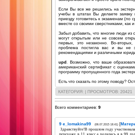
Если Вы все же решились на экстерна
учебы в штатах Вы делаете заявку
приезду готовитесь к экзаменам (по с
вместе со своими сверстниками, как 
Забыл добавить, что многие люди из
могут открытым или не совсем откры
первых, это незаконно. Во-вторых
проблема постигла вас и вы не 
рекомендациями и различными юриди
upd
. Возможно, что ваше образова
американский сертификат с оценкам
программу пропущенного года экстер
Есть что сказать по этому поводу? Ос
КАТЕГОРИЯ
:
|
ПРОСМОТРОВ
: 20421
Всего комментариев
:
9
9
e_lomakina99
[
Матер
(06.07.2015 18:41)
Здравствуйте!В прошлом году участвовала 
перехожу в 11 класс,а родилась я в 99 г