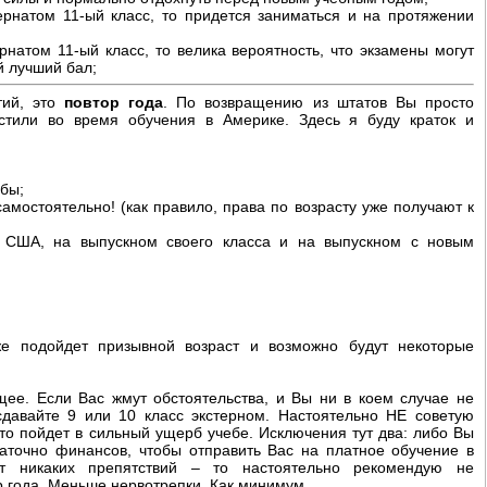
ернатом 11-ый класс, то придется заниматься и на протяжении
рнатом 11-ый класс, то велика вероятность, что экзамены могут
й лучший бал;
тий, это
повтор года
. По возвращению из штатов Вы просто
устили во время обучения в Америке. Здесь я буду краток и
ебы;
амостоятельно! (как правило, права по возрасту уже получают к
в США, на выпускном своего класса и на выпускном с новым
е подойдет призывной возраст и возможно будут некоторые
щее. Если Вас жмут обстоятельства, и Вы ни в коем случае не
сдавайте 9 или 10 класс экстерном. Настоятельно НЕ советую
это пойдет в сильный ущерб учебе. Исключения тут два: либо Вы
таточно финансов, чтобы отправить Вас на платное обучение в
 никаких препятствий – то настоятельно рекомендую не
р года. Меньше нервотрепки. Как минимум.