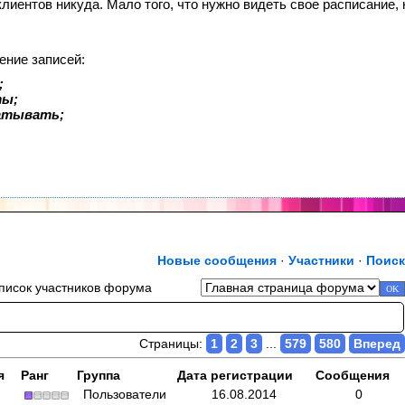
 клиентов никуда. Мало того, что нужно видеть свое расписание
ение записей:
;
ты;
батывать;
Новые сообщения
·
Участники
·
Поиск
писок участников форума
Страницы:
1
2
3
...
579
580
Вперед
я
Ранг
Группа
Дата регистрации
Сообщения
Пользователи
16.08.2014
0