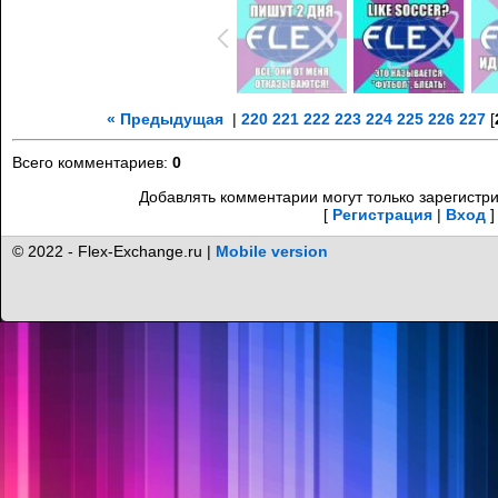
« Предыдущая
|
220
221
222
223
224
225
226
227
[
Всего комментариев
:
0
Добавлять комментарии могут только зарегистр
[
Регистрация
|
Вход
]
© 2022 - Flex-Exchange.ru |
Mobile version