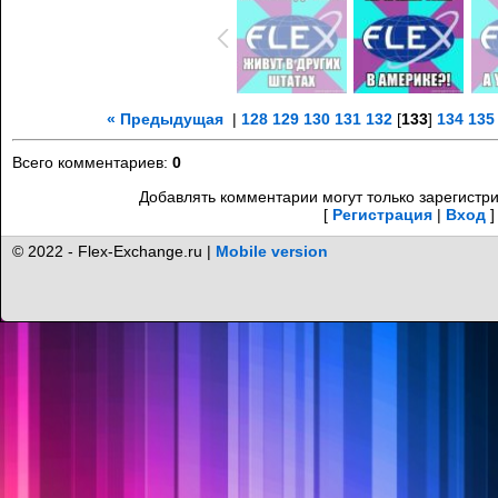
« Предыдущая
|
128
129
130
131
132
[
133
]
134
135
Всего комментариев
:
0
Добавлять комментарии могут только зарегистр
[
Регистрация
|
Вход
]
© 2022 - Flex-Exchange.ru |
Mobile version