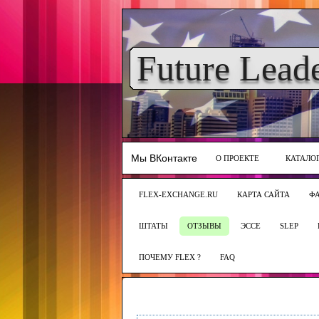
Future Lead
Мы ВКонтакте
О ПРОЕКТЕ
КАТАЛО
FLEX-EXCHANGE.RU
КАРТА САЙТА
Ф
ШТАТЫ
ОТЗЫВЫ
ЭССЕ
SLEP
ПОЧЕМУ FLEX ?
FAQ