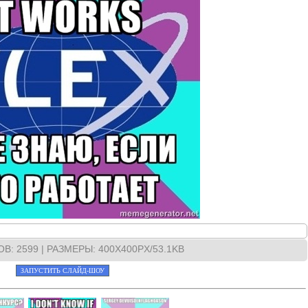
ОВ
: 2599 |
РАЗМЕРЫ
: 400X400PX/53.1KB