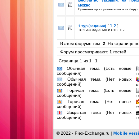
Бесплатно закрыли, но поех
можно
Принимающие организации пока берут
[
1
2
]
1 тур (задания)
ТОЛЬКО ЗАДАНИЯ И ОТВЕТЫ
В этом форуме тем:
2
. На странице п
Форум просматривают:
1
гостей
Страница
1
из
1
1
Обычная тема (Есть новые
сообщения)
т
Обычная тема (Нет новых
сообщений)
о
Горячая тема (Есть новые
сообщения)
т
Горячая тема (Нет новых
сообщений)
т
Закрытая тема (Нет новых
сообщений)
т
© 2022 - Flex-Exchange.ru |
Mobile vers