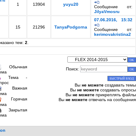
ать
1
13904
yuyu20
Сообщение от:
JilyaVmosru
07.06.2016, 15:32
15
21296
TanyaPodgorna
Сообщение от:
kerimovakristina2
оказано тем:
2
.
Обычная
Поиск:
ема
Тема -
прос
Вы
не можете
создавать темы
Важная
Вы
не можете
создавать опросы
ема
Вы
не можете
прикреплять файлы
Горячая
Вы
не можете
отвечать на сообщения
ема
Закрытая
ема
ion