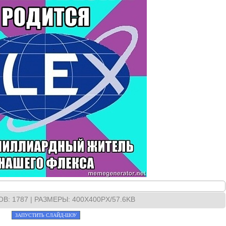
ОВ
: 1787 |
РАЗМЕРЫ
: 400X400PX/57.6KB