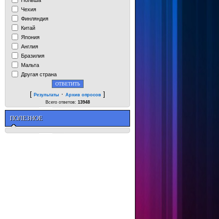
Чехия
Финляндия
Китай
Япония
Англия
Бразилия
Мальта
Другая страна
[
·
]
Результаты
Архив опросов
Всего ответов:
13948
ПОЛЕЗНОЕ