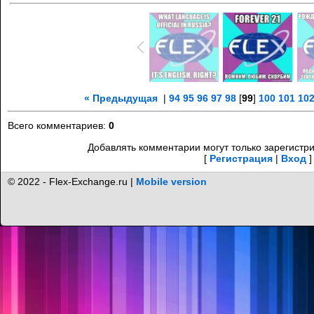
« Предыдущая
|
94
95
96
97
98
[
99
]
100
101
10
Всего комментариев
:
0
Добавлять комментарии могут только зарегистр
[
Регистрация
|
Вход
]
© 2022 - Flex-Exchange.ru |
Mobile version